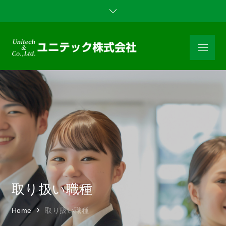
Skip
to
content
Menu
ユニテック
大阪 兵庫 東京 千葉の
株式会社｜
人材派遣・業務請負・
職業紹介のご用命は、
大阪 兵庫
ユニテックにお任せ下
東京 千葉の
さい。
人材派遣 業
務請負 職業
紹介システ
ム
取り扱い職種
Home
取り扱い職種